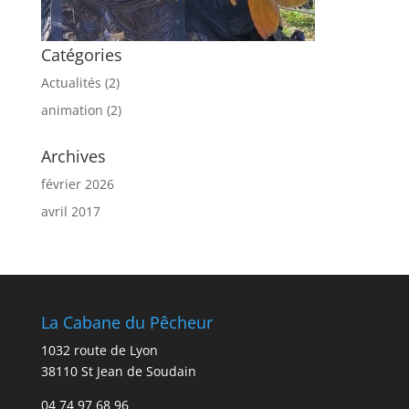
Catégories
Actualités
(2)
animation
(2)
Archives
février 2026
avril 2017
La Cabane du Pêcheur
1032 route de Lyon
38110 St Jean de Soudain
04 74 97 68 96