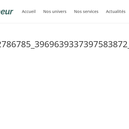
Accueil
Nos univers
Nos services
Actualités
2786785_3969639337397583872