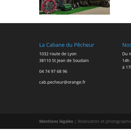
La Cabane du Pêcheur
Nos
1032 route de Lyon
Du m
38110 St Jean de Soudain
14h 
à 17
04 74 97 68 96
cab.pecheur@orange.fr
Mentions légales
| Réalisation et photographi