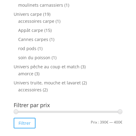
moulinets carnassiers
(1)
Univers carpe
(19)
accessoires carpe
(1)
Appât carpe
(15)
Cannes carpes
(1)
rod pods
(1)
soin du poisson
(1)
Univers pêche au coup et match
(3)
amorce
(3)
Univers truite, mouche et lavaret
(2)
accessoires
(2)
Filtrer par prix
Prix
Prix
Prix :
390€
—
400€
Filtrer
min
max