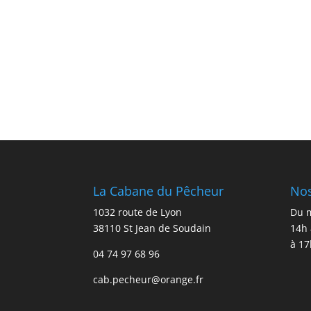
La Cabane du Pêcheur
Nos
1032 route de Lyon
Du m
38110 St Jean de Soudain
14h 
à 17
04 74 97 68 96
cab.pecheur@orange.fr