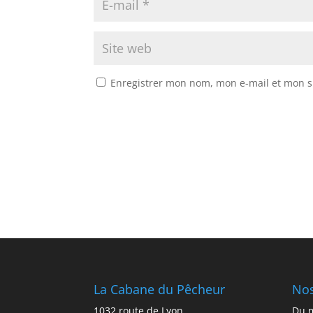
Enregistrer mon nom, mon e-mail et mon s
La Cabane du Pêcheur
Nos
1032 route de Lyon
Du m