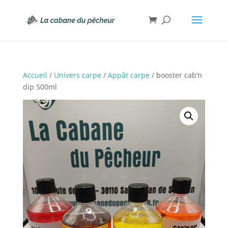
Accueil
/
Univers carpe
/
Appât carpe
/ booster cab’n
dip 500ml