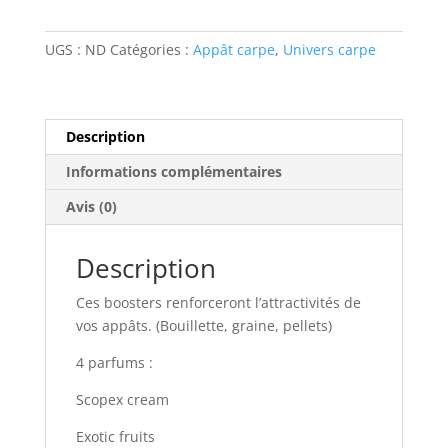
cab'n
dip
UGS :
ND
Catégories :
Appât carpe
,
Univers carpe
500ml
Description
Informations complémentaires
Avis (0)
Description
Ces boosters renforceront l’attractivités de
vos appâts. (Bouillette, graine, pellets)
4 parfums :
Scopex cream
Exotic fruits