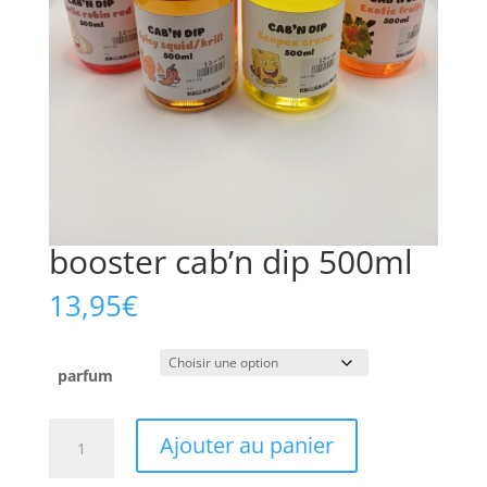
booster cab’n dip 500ml
13,95
€
parfum
quantité
Ajouter au panier
de
booster