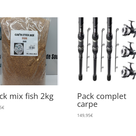
ick mix fish 2kg
Pack complet
carpe
5
€
149,95
€