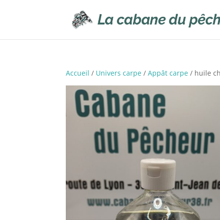
Accueil
/
Univers carpe
/
Appât carpe
/ huile c