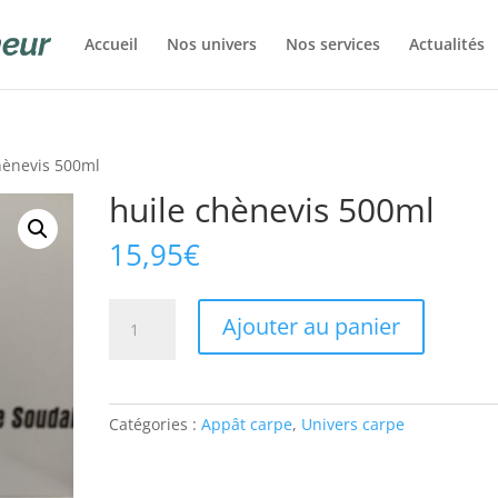
Accueil
Nos univers
Nos services
Actualités
hènevis 500ml
huile chènevis 500ml
15,95
€
quantité
Ajouter au panier
de
huile
chènevis
500ml
Catégories :
Appât carpe
,
Univers carpe