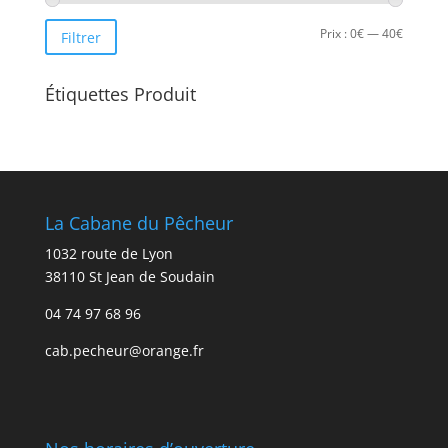
Prix
Prix
Prix :
0€
—
40€
Filtrer
min
max
Étiquettes Produit
La Cabane du Pêcheur
1032 route de Lyon
38110 St Jean de Soudain
04 74 97 68 96
cab.pecheur@orange.fr