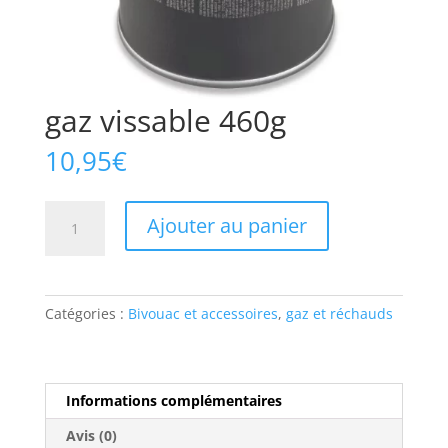
gaz vissable 460g
10,95
€
quantité
Ajouter au panier
de
gaz
vissable
460g
Catégories :
Bivouac et accessoires
,
gaz et réchauds
Informations complémentaires
Avis (0)