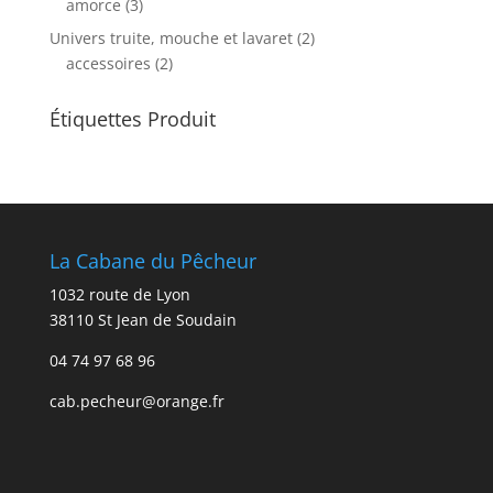
amorce
(3)
Univers truite, mouche et lavaret
(2)
accessoires
(2)
Étiquettes Produit
La Cabane du Pêcheur
1032 route de Lyon
38110 St Jean de Soudain
04 74 97 68 96
cab.pecheur@orange.fr