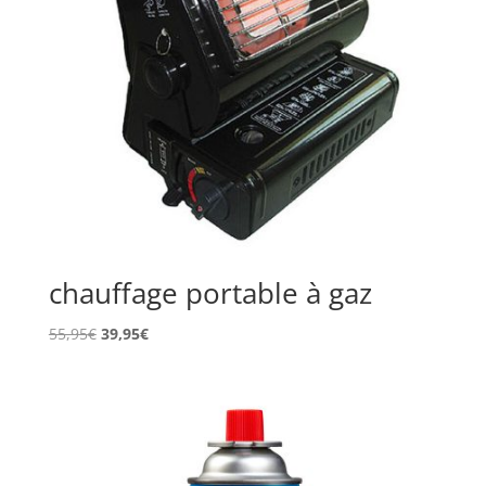
chauffage portable à gaz
Le
Le
55,95
€
39,95
€
prix
prix
initial
actuel
était :
est :
55,95€.
39,95€.