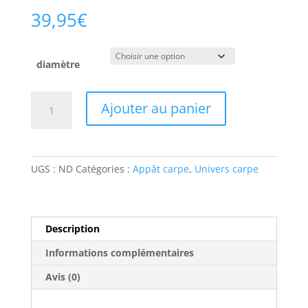
39,95
€
diamètre
quantité
Ajouter au panier
de
starter
pack
scopex
UGS :
ND
Catégories :
Appât carpe
,
Univers carpe
cream
Description
Informations complémentaires
Avis (0)