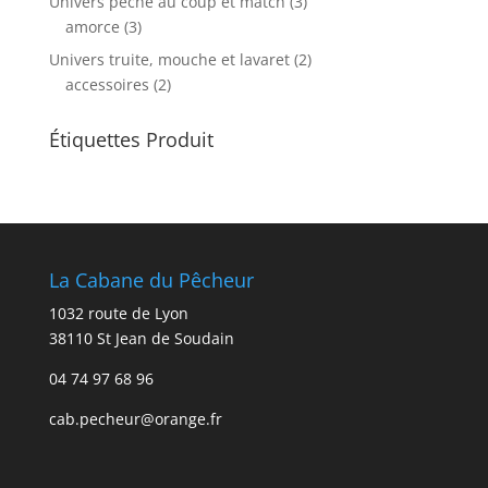
Univers pêche au coup et match
(3)
amorce
(3)
Univers truite, mouche et lavaret
(2)
accessoires
(2)
Étiquettes Produit
La Cabane du Pêcheur
1032 route de Lyon
38110 St Jean de Soudain
04 74 97 68 96
cab.pecheur@orange.fr